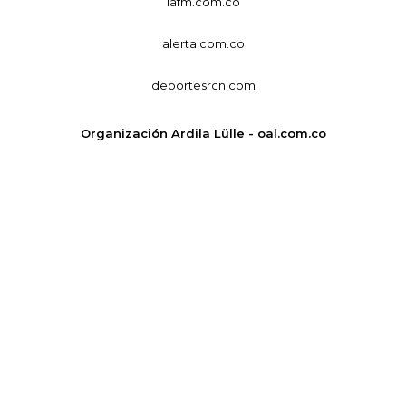
lafm.com.co
alerta.com.co
deportesrcn.com
Organización Ardila Lülle - oal.com.co