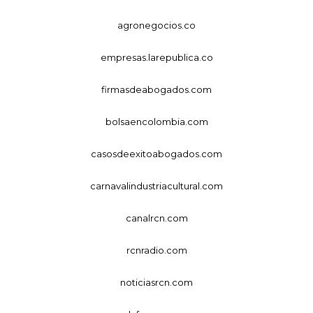
agronegocios.co
empresas.larepublica.co
firmasdeabogados.com
bolsaencolombia.com
casosdeexitoabogados.com
carnavalindustriacultural.com
canalrcn.com
rcnradio.com
noticiasrcn.com