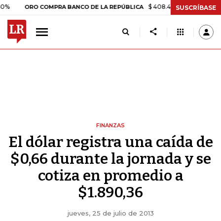
$ 408.498,97
+$ 8.753,81
+2,
ORO COMPRA BANCO DE LA REPÚBLICA
SUSCRÍBASE
FINANZAS
El dólar registra una caída de
$0,66 durante la jornada y se
cotiza en promedio a
$1.890,36
jueves, 25 de julio de 2013