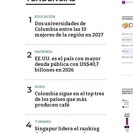
1
EDUCACIÓN
Dos universidades de
Colombia entre las 10
mejores de la región en 2027
2
HACIENDA
EE.UU. es el país con mayor
deuda pública con US$40,7
billones en 2026
3
AGRO
Colombia sigue en el top tres
de los países que más
producen café
4
TURISMO
Singapur lidera el ranking