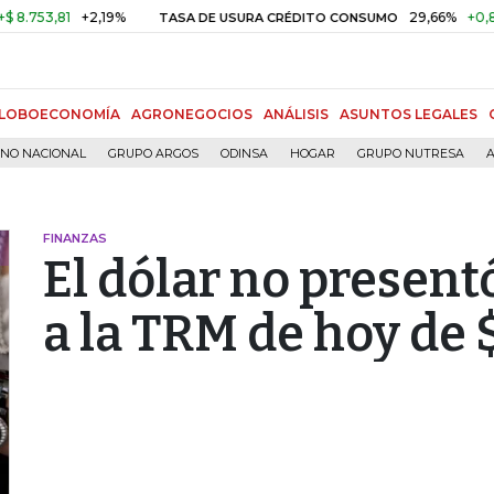
53,81
+2,19%
29,66%
+0,87%
TASA DE USURA CRÉDITO CONSUMO
LOBOECONOMÍA
AGRONEGOCIOS
ANÁLISIS
ASUNTOS LEGALES
RNO NACIONAL
GRUPO ARGOS
ODINSA
HOGAR
GRUPO NUTRESA
A
FINANZAS
El dólar no present
a la TRM de hoy de 