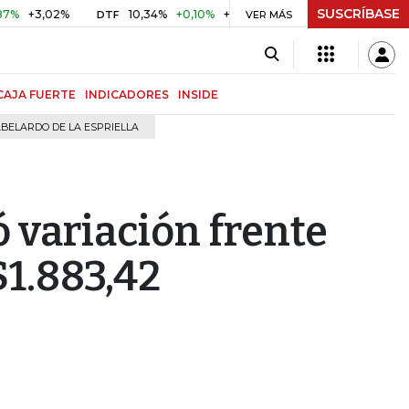
SUSCRÍBASE
+3,02%
10,34%
+0,10%
+0,98%
$ 417,01
+$ 0,05
+0,
DTF
VER MÁS
UVR
CAJA FUERTE
INDICADORES
INSIDE
BELARDO DE LA ESPRIELLA
ó variación frente
$1.883,42