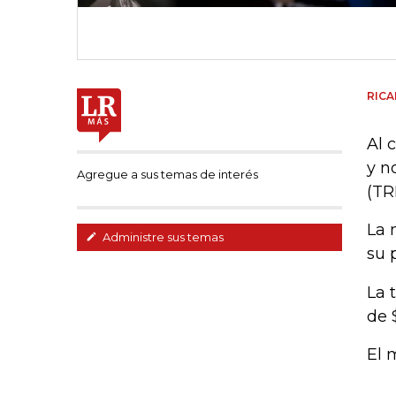
RIC
Al 
y n
Agregue a sus temas de interés
(TR
La 
Administre sus temas
su 
La 
de 
El 