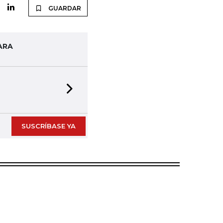
GUARDAR
ARA
Next slide
SUSCRÍBASE YA