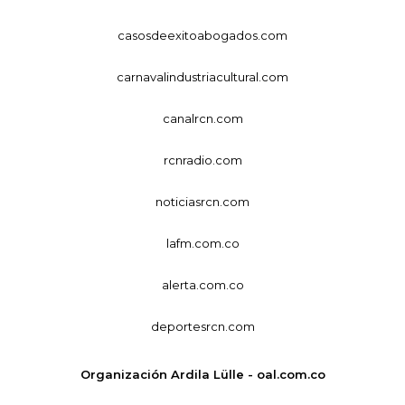
casosdeexitoabogados.com
carnavalindustriacultural.com
canalrcn.com
rcnradio.com
noticiasrcn.com
lafm.com.co
alerta.com.co
deportesrcn.com
Organización Ardila Lülle - oal.com.co