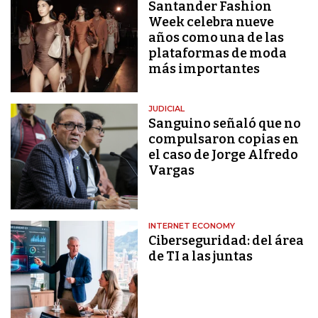
Santander Fashion
Week celebra nueve
años como una de las
plataformas de moda
más importantes
JUDICIAL
Sanguino señaló que no
compulsaron copias en
el caso de Jorge Alfredo
Vargas
INTERNET ECONOMY
Ciberseguridad: del área
de TI a las juntas