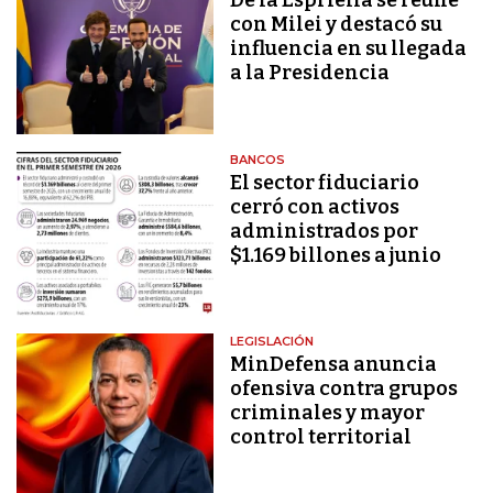
De la Espriella se reúne
con Milei y destacó su
influencia en su llegada
a la Presidencia
BANCOS
El sector fiduciario
cerró con activos
administrados por
$1.169 billones a junio
LEGISLACIÓN
MinDefensa anuncia
ofensiva contra grupos
criminales y mayor
control territorial