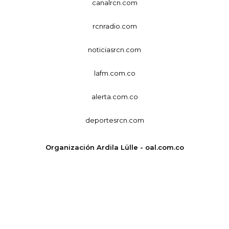
canalrcn.com
rcnradio.com
noticiasrcn.com
lafm.com.co
alerta.com.co
deportesrcn.com
Organización Ardila Lülle - oal.com.co