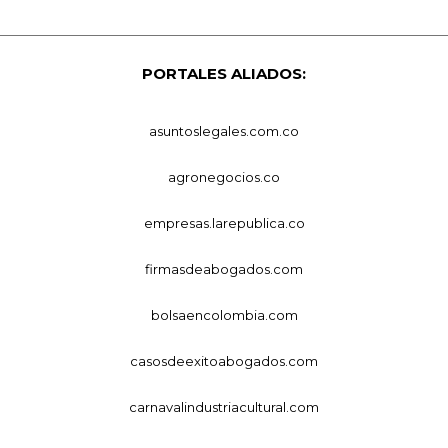
PORTALES ALIADOS:
asuntoslegales.com.co
agronegocios.co
empresas.larepublica.co
firmasdeabogados.com
bolsaencolombia.com
casosdeexitoabogados.com
carnavalindustriacultural.com