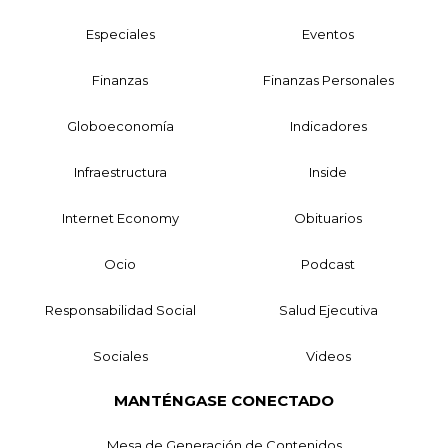
Especiales
Eventos
Finanzas
Finanzas Personales
Globoeconomía
Indicadores
Infraestructura
Inside
Internet Economy
Obituarios
Ocio
Podcast
Responsabilidad Social
Salud Ejecutiva
Sociales
Videos
MANTÉNGASE CONECTADO
Mesa de Generación de Contenidos