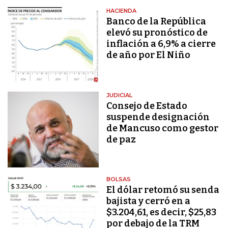
HACIENDA
Banco de la República
elevó su pronóstico de
inflación a 6,9% a cierre
de año por El Niño
JUDICIAL
Consejo de Estado
suspende designación
de Mancuso como gestor
de paz
BOLSAS
El dólar retomó su senda
bajista y cerró en a
$3.204,61, es decir, $25,83
por debajo de la TRM