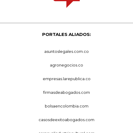
PORTALES ALIADOS:
asuntoslegales.com.co
agronegocios.co
empresas.larepublica.co
firmasdeabogados.com
bolsaencolombia.com
casosdeexitoabogados.com