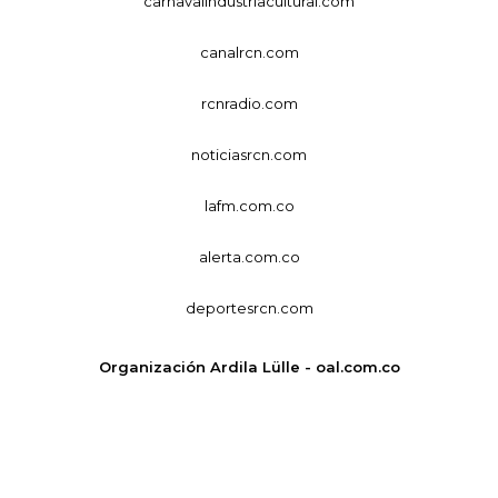
carnavalindustriacultural.com
canalrcn.com
rcnradio.com
noticiasrcn.com
lafm.com.co
alerta.com.co
deportesrcn.com
Organización Ardila Lülle - oal.com.co