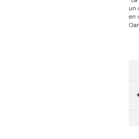
"La
un 
en 
Oan