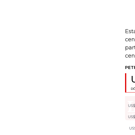
Est
cen
par
cen