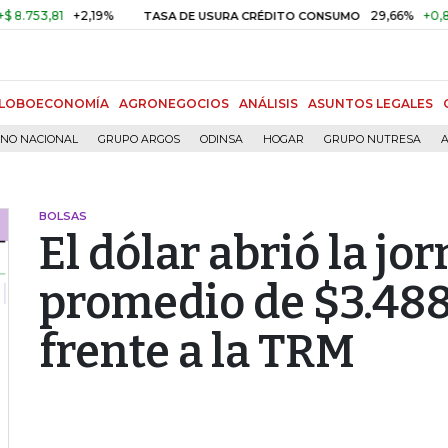
3,81
+2,19%
29,66%
+0,87%
+
TASA DE USURA CRÉDITO CONSUMO
LOBOECONOMÍA
AGRONEGOCIOS
ANÁLISIS
ASUNTOS LEGALES
RNO NACIONAL
GRUPO ARGOS
ODINSA
HOGAR
GRUPO NUTRESA
A
BOLSAS
El dólar abrió la jo
promedio de $3.488
frente a la TRM