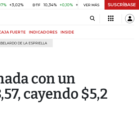
SUSCRÍBASE
3,02%
10,34%
+0,10%
+0,98%
$ 416,91
+$ 0,05
+0,
DTF
VER MÁS
UVR
CAJA FUERTE
INDICADORES
INSIDE
BELARDO DE LA ESPRIELLA
rnada con un
,57, cayendo $5,2