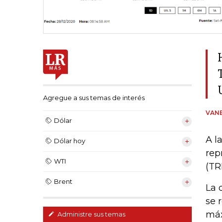
Agregue a sus temas de interés
VANE
Dólar
A l
Dólar hoy
rep
WTI
(TR
Brent
La 
se 
máx
Administre sus temas