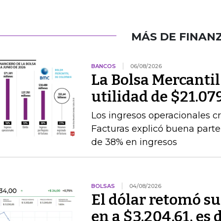
MÁS DE FINAN
BANCOS
06/08/2026
La Bolsa Mercanti
utilidad de $21.07
Los ingresos operacionales cr
Facturas explicó buena par
de 38% en ingresos
BOLSAS
04/08/2026
El dólar retomó su
en a $3.204,61, es 