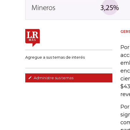
GER
Por
acc
Agregue a sus temas de interés
emb
enc
cie
Administre sus temas
$43
rev
Por
sig
com