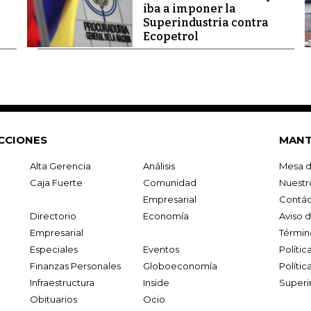
iba a imponer la
Superindustria contra
Ecopetrol
CCIONES
MANT
Alta Gerencia
Análisis
Mesa d
Caja Fuerte
Comunidad
Nuestr
Empresarial
Contác
Directorio
Economía
Aviso 
Empresarial
Términ
Especiales
Eventos
Políti
Finanzas Personales
Globoeconomía
Polític
Infraestructura
Inside
Superi
Obituarios
Ocio