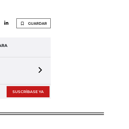
GUARDAR
ARA
Next slide
SUSCRÍBASE YA