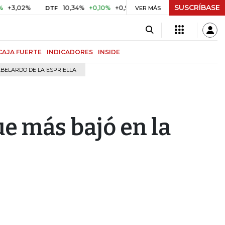
SUSCRÍBASE
02%
10,34%
+0,10%
+0,98%
$ 416,91
+$ 0,05
+0,01%
DTF
UVR
VER MÁS
CAJA FUERTE
INDICADORES
INSIDE
BELARDO DE LA ESPRIELLA
ue más bajó en la