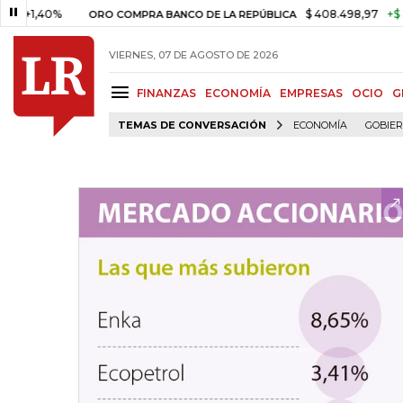
,40%
$ 408.498,97
+$ 8.753,8
ORO COMPRA BANCO DE LA REPÚBLICA
VIERNES, 07 DE AGOSTO DE 2026
FINANZAS
ECONOMÍA
EMPRESAS
OCIO
G
TEMAS DE CONVERSACIÓN
ECONOMÍA
GOBIE