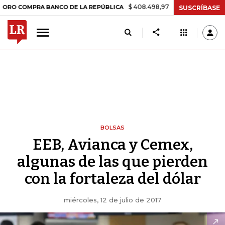
$ 408.498,97
+$ 8.753,81
+2,19%
PRA BANCO DE LA REPÚBLICA
T
SUSCRÍBASE
BOLSAS
EEB, Avianca y Cemex,
algunas de las que pierden
con la fortaleza del dólar
miércoles, 12 de julio de 2017