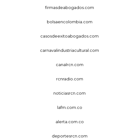
firmasdeabogados.com
bolsaencolombia.com
casosdeexitoabogados.com
carnavalindustriacultural.com
canalrcn.com
rcnradio.com
noticiasrcn.com
lafm.com.co
alerta.com.co
deportesrcn.com