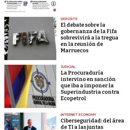
DEPORTE
El debate sobre la
gobernanza de la Fifa
sobrevivirá a la tregua
en la reunión de
Marruecos
JUDICIAL
La Procuraduría
intervino en sanción
que iba a imponer la
Superindustria contra
Ecopetrol
INTERNET ECONOMY
Ciberseguridad: del área
de TI a las juntas