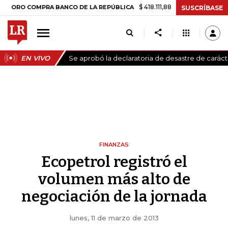
$ 418.111,88
+$ 9.612,91
+2,35%
 COMPRA BANCO DE LA REPÚBLICA
SUSCRÍBASE
EN VIVO
Se aprobó la declaratoria de desastre de carác
FINANZAS
Ecopetrol registró el
volumen más alto de
negociación de la jornada
lunes, 11 de marzo de 2013