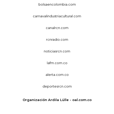
bolsaencolombia.com
carnavalindustriacultural.com
canalrcn.com
rcnradio.com
noticiasrcn.com
lafm.com.co
alerta.com.co
deportesrcn.com
Organización Ardila Lülle - oal.com.co