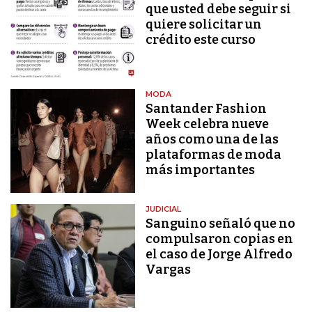
que usted debe seguir si
quiere solicitar un
crédito este curso
MODA
Santander Fashion
Week celebra nueve
años como una de las
plataformas de moda
más importantes
JUDICIAL
Sanguino señaló que no
compulsaron copias en
el caso de Jorge Alfredo
Vargas