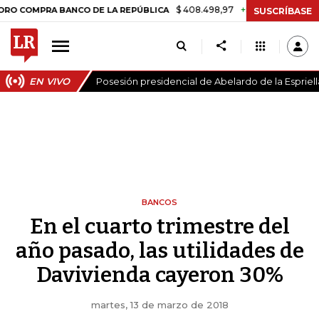
$ 408.498,97
+$ 8.753,81
+2,19%
MPRA BANCO DE LA REPÚBLICA
SUSCRÍBASE
EN VIVO
Posesión presidencial de Abelardo de la Espriell
BANCOS
En el cuarto trimestre del
año pasado, las utilidades de
Davivienda cayeron 30%
martes, 13 de marzo de 2018