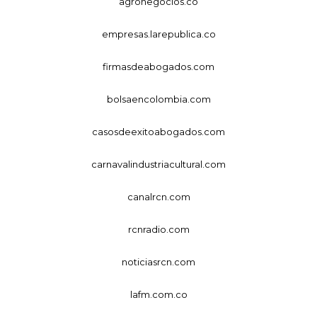
agronegocios.co
empresas.larepublica.co
firmasdeabogados.com
bolsaencolombia.com
casosdeexitoabogados.com
carnavalindustriacultural.com
canalrcn.com
rcnradio.com
noticiasrcn.com
lafm.com.co