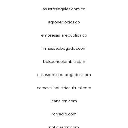
asuntoslegales.com.co
agronegocios.co
empresas.larepublica.co
firmasdeabogados.com
bolsaencolombia.com
casosdeexitoabogados.com
carnavalindustriacultural.com
canalrcn.com
rcnradio.com
noticiasrcn.com