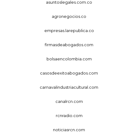
asuntoslegales.com.co
agronegocios.co
empresas.larepublica.co
firmasdeabogados.com
bolsaencolombia.com
casosdeexitoabogados.com
carnavalindustriacultural.com
canalrcn.com
rcnradio.com
noticiasrcn.com