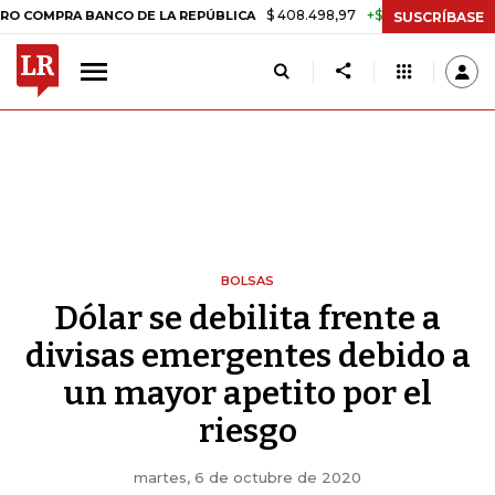
$ 408.498,97
+$ 8.753,81
+2,19%
PRA BANCO DE LA REPÚBLICA
TA
SUSCRÍBASE
BOLSAS
Dólar se debilita frente a
divisas emergentes debido a
un mayor apetito por el
riesgo
martes, 6 de octubre de 2020