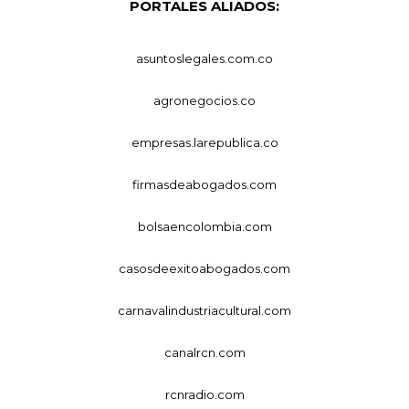
PORTALES ALIADOS:
asuntoslegales.com.co
agronegocios.co
empresas.larepublica.co
firmasdeabogados.com
bolsaencolombia.com
casosdeexitoabogados.com
carnavalindustriacultural.com
canalrcn.com
rcnradio.com