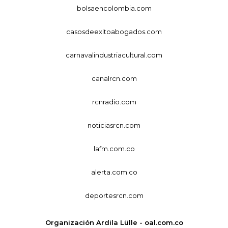
bolsaencolombia.com
casosdeexitoabogados.com
carnavalindustriacultural.com
canalrcn.com
rcnradio.com
noticiasrcn.com
lafm.com.co
alerta.com.co
deportesrcn.com
Organización Ardila Lülle - oal.com.co