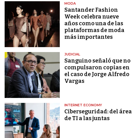
MODA
Santander Fashion
Week celebra nueve
años como una de las
plataformas de moda
más importantes
JUDICIAL
Sanguino señaló que no
compulsaron copias en
el caso de Jorge Alfredo
Vargas
INTERNET ECONOMY
Ciberseguridad: del área
de TI a las juntas