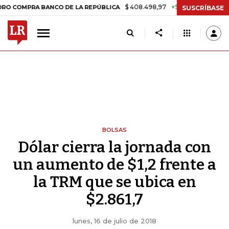
$ 408.498,97
+$ 8.753,81
+2,19%
MPRA BANCO DE LA REPÚBLICA
T
SUSCRÍBASE
BOLSAS
Dólar cierra la jornada con
un aumento de $1,2 frente a
la TRM que se ubica en
$2.861,7
lunes, 16 de julio de 2018