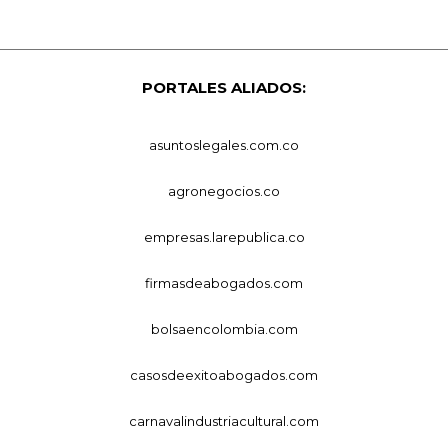
PORTALES ALIADOS:
asuntoslegales.com.co
agronegocios.co
empresas.larepublica.co
firmasdeabogados.com
bolsaencolombia.com
casosdeexitoabogados.com
carnavalindustriacultural.com