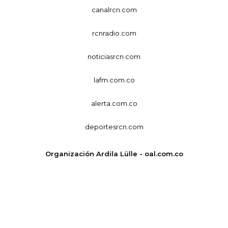
canalrcn.com
rcnradio.com
noticiasrcn.com
lafm.com.co
alerta.com.co
deportesrcn.com
Organización Ardila Lülle - oal.com.co