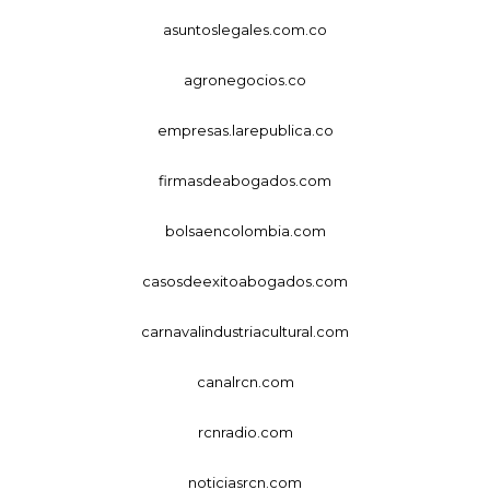
asuntoslegales.com.co
agronegocios.co
empresas.larepublica.co
firmasdeabogados.com
bolsaencolombia.com
casosdeexitoabogados.com
carnavalindustriacultural.com
canalrcn.com
rcnradio.com
noticiasrcn.com