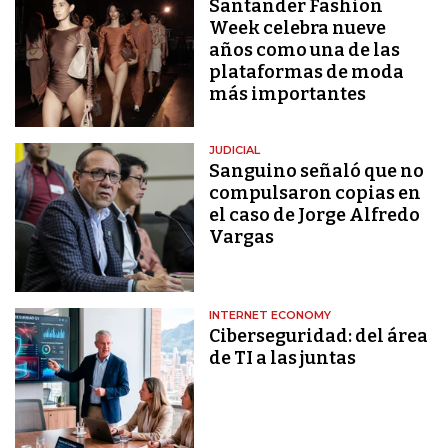
Santander Fashion
Week celebra nueve
años como una de las
plataformas de moda
más importantes
JUDICIAL
Sanguino señaló que no
compulsaron copias en
el caso de Jorge Alfredo
Vargas
INTERNET ECONOMY
Ciberseguridad: del área
de TI a las juntas