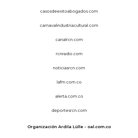
casosdeexitoabogados.com
carnavalindustriacultural.com
canalrcn.com
rcnradio.com
noticiasrcn.com
lafm.com.co
alerta.com.co
deportesrcn.com
Organización Ardila Lülle - oal.com.co