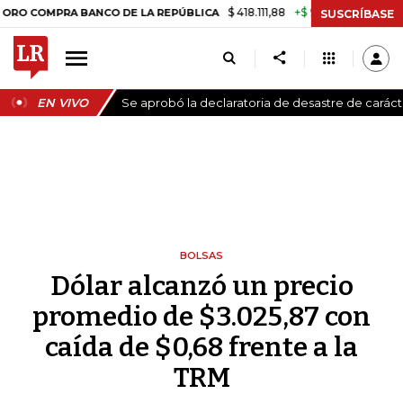
$ 418.111,88
+$ 9.612,91
+2,35%
PRA BANCO DE LA REPÚBLICA
TASA
SUSCRÍBASE
EN VIVO
Se aprobó la declaratoria de desastre de carác
BOLSAS
Dólar alcanzó un precio
promedio de $3.025,87 con
caída de $0,68 frente a la
TRM