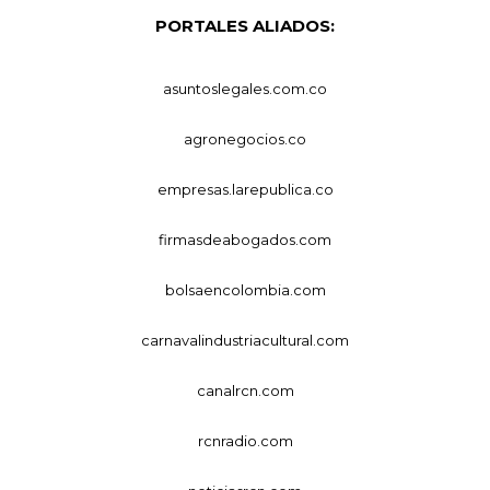
PORTALES ALIADOS:
asuntoslegales.com.co
agronegocios.co
empresas.larepublica.co
firmasdeabogados.com
bolsaencolombia.com
carnavalindustriacultural.com
canalrcn.com
rcnradio.com