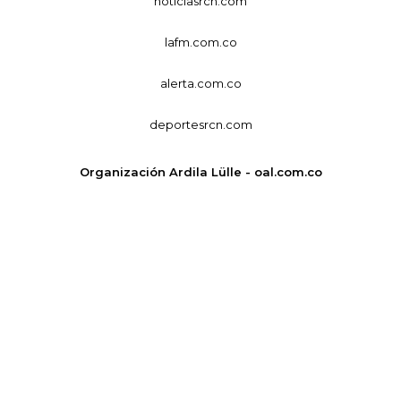
noticiasrcn.com
lafm.com.co
alerta.com.co
deportesrcn.com
Organización Ardila Lülle - oal.com.co