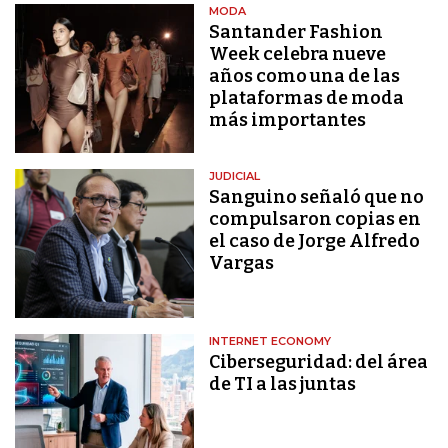
MODA
Santander Fashion
Week celebra nueve
años como una de las
plataformas de moda
más importantes
JUDICIAL
Sanguino señaló que no
compulsaron copias en
el caso de Jorge Alfredo
Vargas
INTERNET ECONOMY
Ciberseguridad: del área
de TI a las juntas