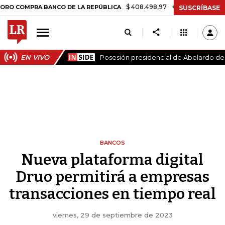
$ 408.498,97
+$ 8.753,81
+2,19%
PRA BANCO DE LA REPÚBLICA
T
SUSCRÍBASE
EN VIVO
Posesión presidencial de Abelardo de l
BANCOS
Nueva plataforma digital
Druo permitirá a empresas
transacciones en tiempo real
viernes, 29 de septiembre de 2023