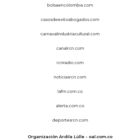
bolsaencolombia.com
casosdeexitoabogados.com
carnavalindustriacultural.com
canalrcn.com
rcnradio.com
noticiasrcn.com
lafm.com.co
alerta.com.co
deportesrcn.com
Organización Ardila Lülle - oal.com.co