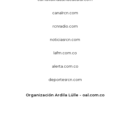
canalrcn.com
rcnradio.com
noticiasrcn.com
lafm.com.co
alerta.com.co
deportesrcn.com
Organización Ardila Lülle - oal.com.co