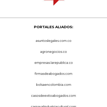
PORTALES ALIADOS:
asuntoslegales.com.co
agronegocios.co
empresas.larepublica.co
firmasdeabogados.com
bolsaencolombia.com
casosdeexitoabogados.com
carnavalindustriacultural.com