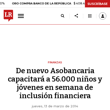
$ 408.498,97
+$ 8.753,81
+2,
ORO COMPRA BANCO DE LA REPÚBLICA
SUSCRÍBASE
FINANZAS
De nuevo Asobancaria
capacitará a 56.000 niños y
jóvenes en semana de
inclusión financiera
jueves, 13 de marzo de 2014