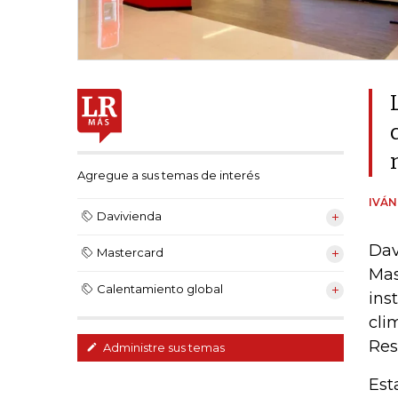
Agregue a sus temas de interés
IVÁ
Davivienda
Dav
Mastercard
Mas
Calentamiento global
ins
cli
Res
Administre sus temas
Est