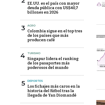
2
EE.UU. es el país con mayor
deuda pública con US$40,7
billones en 2026
3
AGRO
Colombia sigue en el top tres
de los países que más
producen café
4
TURISMO
Singapur lidera el ranking
de los pasaportes más
poderosos del mundo
5
DEPORTES
Los fichajes más caros en la
historia del fútbol tras la
llegada de Yan Diomandé