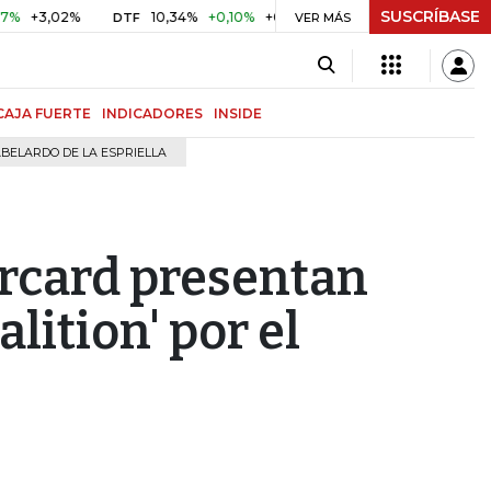
SUSCRÍBASE
,02%
10,34%
+0,10%
+0,98%
$ 417,01
+$ 0,05
+0,01
DTF
UVR
VER MÁS
CAJA FUERTE
INDICADORES
INSIDE
BELARDO DE LA ESPRIELLA
rcard presentan
alition' por el