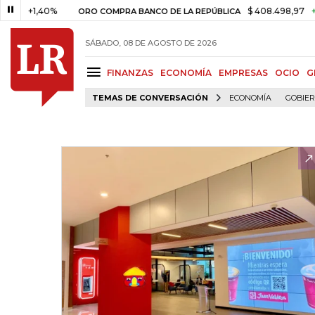
1,40%
$ 408.498,97
+$ 8.753,
ORO COMPRA BANCO DE LA REPÚBLICA
SÁBADO, 08 DE AGOSTO DE 2026
FINANZAS
ECONOMÍA
EMPRESAS
OCIO
G
TEMAS DE CONVERSACIÓN
ECONOMÍA
GOBIE