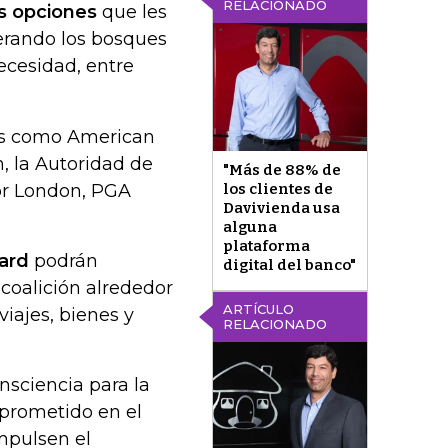
RELACIONADO
es opciones
que les
erando los bosques
ecesidad, entre
as como American
n, la Autoridad de
"Más de 88% de
or London, PGA
los clientes de
Davivienda usa
alguna
plataforma
ard
podrán
digital del banco"
a coalición alrededor
ARTÍCULO
viajes, bienes y
RELACIONADO
nsciencia para la
prometido en el
mpulsen el