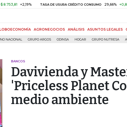
81
+2,19%
29,66%
+0,87%
+3
TASA DE USURA CRÉDITO CONSUMO
LOBOECONOMÍA
AGRONEGOCIOS
ANÁLISIS
ASUNTOS LEGALES
RNO NACIONAL
GRUPO ARGOS
ODINSA
HOGAR
GRUPO NUTRESA
A
BANCOS
Davivienda y Maste
'Priceless Planet Co
medio ambiente