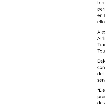
tor
per
en 
ell
A e
Air
Tra
Tou
Baj
con
del
serv
"De
pre
des