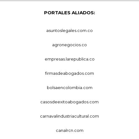
PORTALES ALIADOS:
asuntoslegales.com.co
agronegocios.co
empresas.larepublica.co
firmasdeabogados.com
bolsaencolombia.com
casosdeexitoabogados.com
carnavalindustriacultural.com
canalrcn.com