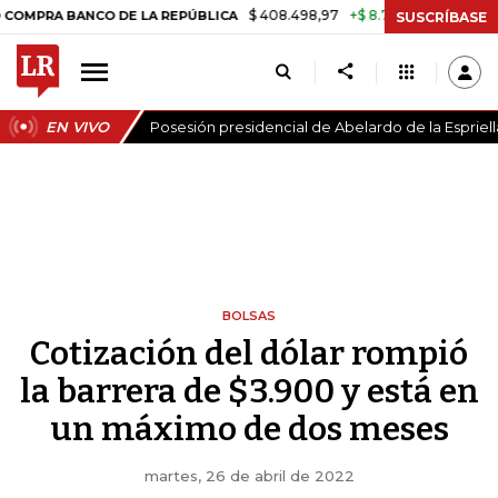
$ 408.498,97
+$ 8.753,81
+2,19%
BANCO DE LA REPÚBLICA
TASA 
SUSCRÍBASE
EN VIVO
Posesión presidencial de Abelardo de la Espriell
BOLSAS
Cotización del dólar rompió
la barrera de $3.900 y está en
un máximo de dos meses
martes, 26 de abril de 2022