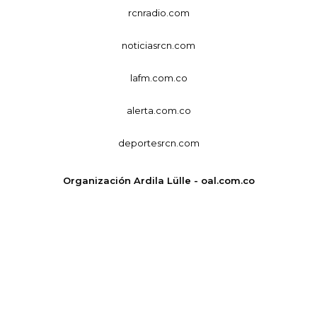
rcnradio.com
noticiasrcn.com
lafm.com.co
alerta.com.co
deportesrcn.com
Organización Ardila Lülle - oal.com.co