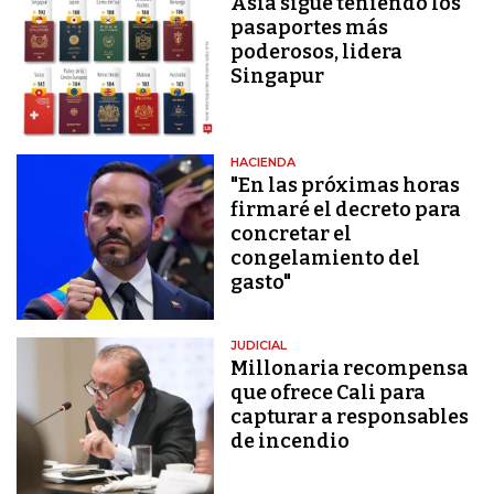
Asia sigue teniendo los
pasaportes más
poderosos, lidera
Singapur
HACIENDA
"En las próximas horas
firmaré el decreto para
concretar el
congelamiento del
gasto"
JUDICIAL
Millonaria recompensa
que ofrece Cali para
capturar a responsables
de incendio