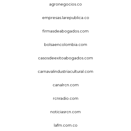
agronegocios.co
empresas.larepublica.co
firmasdeabogados.com
bolsaencolombia.com
casosdeexitoabogados.com
carnavalindustriacultural.com
canalrcn.com
rcnradio.com
noticiasrcn.com
lafm.com.co