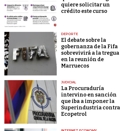
quiere solicitar un
crédito este curso
DEPORTE
El debate sobre la
gobernanza de la Fifa
sobrevivirá a la tregua
en la reunión de
Marruecos
JUDICIAL
La Procuraduría
intervino en sanción
que iba a imponer la
Superindustria contra
Ecopetrol
INTERNET ECONOMY