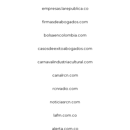
empresas.larepublica.co
firmasdeabogados.com
bolsaencolombia.com
casosdeexitoabogados.com
carnavalindustriacultural.com
canalrcn.com
rcnradio.com
noticiasrcn.com
lafm.com.co
alerta.com.co