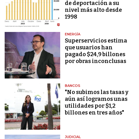
de deportación a su
nivel más alto desde
1998
ENERGÍA
Superservicios estima
que usuarios han
pagado $24,9 billones
por obras inconclusas
BANCOS
"No subimos las tasas y
aún así logramos unas
utilidades por $1,2
billones en tres años"
JUDICIAL