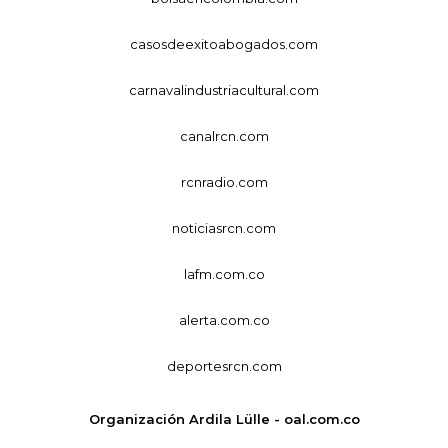
casosdeexitoabogados.com
carnavalindustriacultural.com
canalrcn.com
rcnradio.com
noticiasrcn.com
lafm.com.co
alerta.com.co
deportesrcn.com
Organización Ardila Lülle - oal.com.co