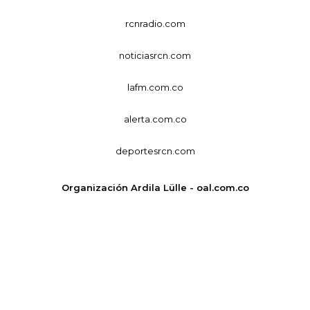
rcnradio.com
noticiasrcn.com
lafm.com.co
alerta.com.co
deportesrcn.com
Organización Ardila Lülle - oal.com.co