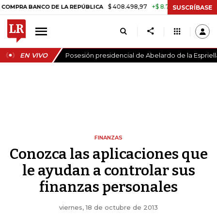
$ 408.498,97
+$ 8.753,81
+2,19%
BANCO DE LA REPÚBLICA
TASA D
SUSCRÍBASE
EN VIVO
Posesión presidencial de Abelardo de la Espriell
FINANZAS
Conozca las aplicaciones que
le ayudan a controlar sus
finanzas personales
viernes, 18 de octubre de 2013