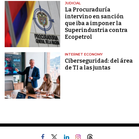
JUDICIAL
La Procuraduría
intervino en sanción
que iba a imponer la
Superindustria contra
Ecopetrol
INTERNET ECONOMY
Ciberseguridad: del área
de TI a las juntas