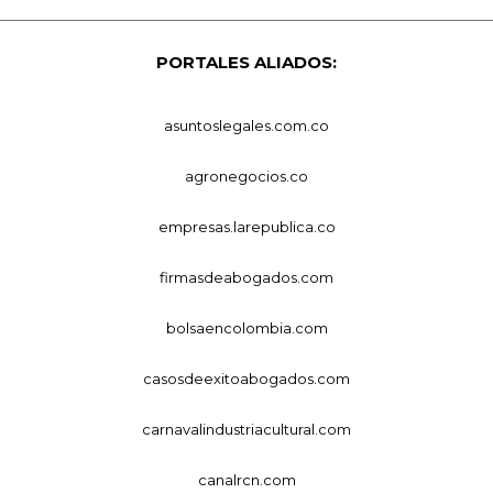
PORTALES ALIADOS:
asuntoslegales.com.co
agronegocios.co
empresas.larepublica.co
firmasdeabogados.com
bolsaencolombia.com
casosdeexitoabogados.com
carnavalindustriacultural.com
canalrcn.com