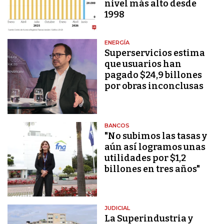
nivel más alto desde
1998
ENERGÍA
Superservicios estima
que usuarios han
pagado $24,9 billones
por obras inconclusas
BANCOS
"No subimos las tasas y
aún así logramos unas
utilidades por $1,2
billones en tres años"
JUDICIAL
La Superindustria y