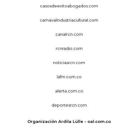
casosdeexitoabogados.com
carnavalindustriacultural.com
canalrcn.com
rcnradio.com
noticiasrcn.com
lafm.com.co
alerta.com.co
deportesrcn.com
Organización Ardila Lülle - oal.com.co