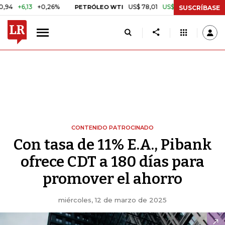
,13
+0,26%
US$ 78,01
US$ 2,92
+3,89%
PETRÓLEO WTI
CAFÉ 
SUSCRÍBASE
CONTENIDO PATROCINADO
Con tasa de 11% E.A., Pibank
ofrece CDT a 180 días para
promover el ahorro
miércoles, 12 de marzo de 2025