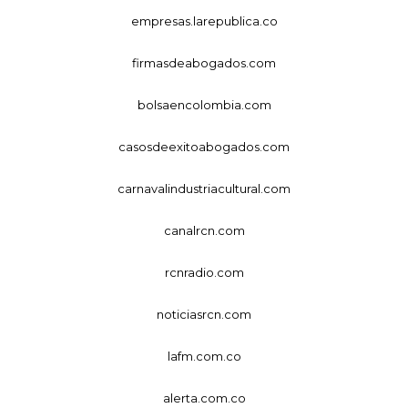
empresas.larepublica.co
firmasdeabogados.com
bolsaencolombia.com
casosdeexitoabogados.com
carnavalindustriacultural.com
canalrcn.com
rcnradio.com
noticiasrcn.com
lafm.com.co
alerta.com.co