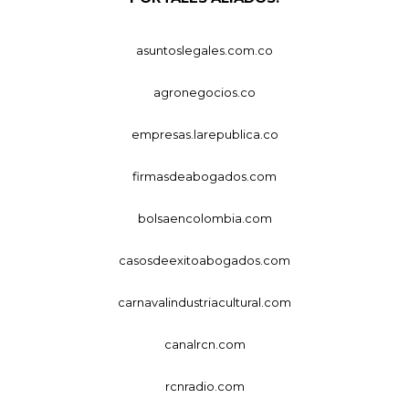
asuntoslegales.com.co
agronegocios.co
empresas.larepublica.co
firmasdeabogados.com
bolsaencolombia.com
casosdeexitoabogados.com
carnavalindustriacultural.com
canalrcn.com
rcnradio.com