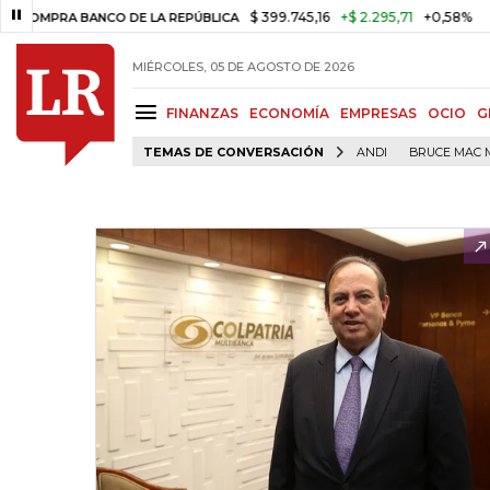
$ 399.745,16
+$ 2.295,71
+0,58%
RA BANCO DE LA REPÚBLICA
TASA 
MIÉRCOLES, 05 DE AGOSTO DE 2026
FINANZAS
ECONOMÍA
EMPRESAS
OCIO
G
TEMAS DE CONVERSACIÓN
ANDI
BRUCE MAC 