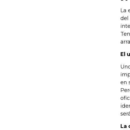
La 
del
int
Ten
arr
El 
Uno
imp
en 
Per
ofi
ide
ser
La 