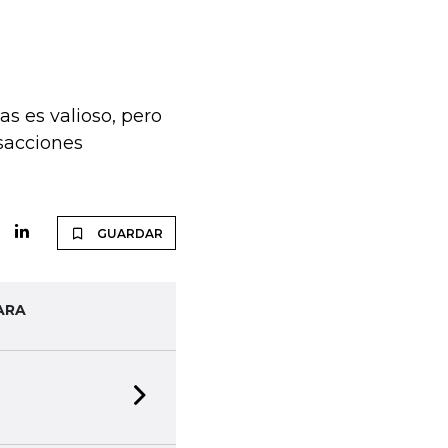
as es valioso, pero
nsacciones
GUARDAR
ARA
Next slide