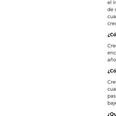
el 
de 
cua
cre
¿Có
Cre
enc
año
¿Có
Cre
cua
pas
baj
¿Qu