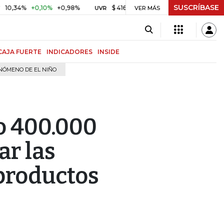
SUSCRÍBASE
%
+0,10%
+0,98%
$ 416,81
+$ 0,05
+0,01%
US$ 6
UVR
VER MÁS
BITCOIN
CAJA FUERTE
INDICADORES
INSIDE
NÓMENO DE EL NIÑO
o 400.000
ar las
productos