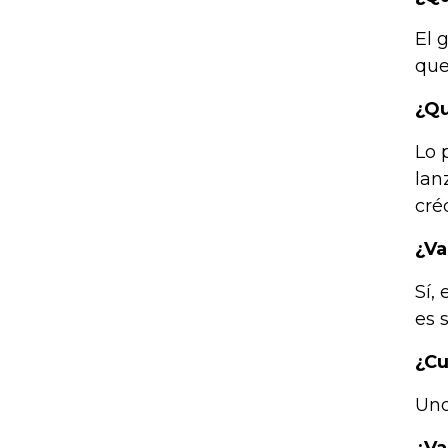
El 
que
¿Qu
Lo 
lan
créd
¿Va
Sí,
es 
¿Cu
Uno