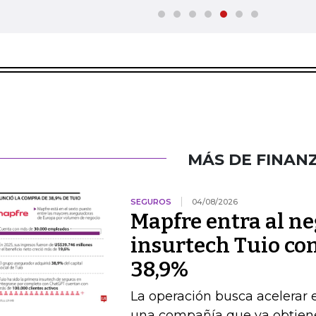
MÁS DE FINAN
SEGUROS
04/08/2026
Mapfre entra al neg
insurtech Tuio co
38,9%
La operación busca acelerar 
una compañía que ya obtien