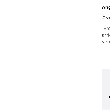
Áng
Pro
“En
arr
vir