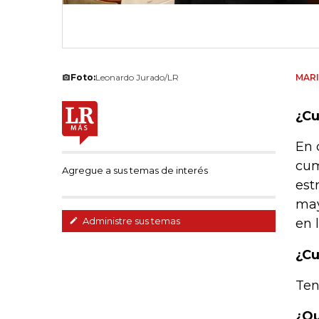
Foto:
Leonardo Jurado/LR
MAR
¿Cu
En 
cum
Agregue a sus temas de interés
est
may
Administre sus temas
en 
¿Cu
Ten
¿Qu