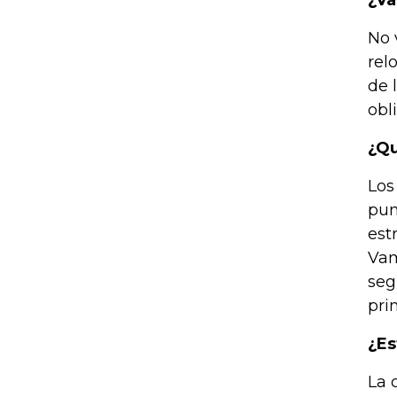
¿Va
No 
rel
de 
obl
¿Qu
Los
pun
est
Vam
seg
pri
¿Es
La 