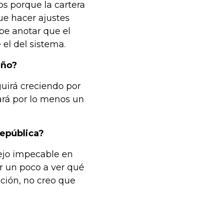
s porque la cartera
ue hacer ajustes
be anotar que el
el del sistema.
año?
uirá creciendo por
ará por lo menos un
República?
ejo impecable en
ar un poco a ver qué
ación, no creo que