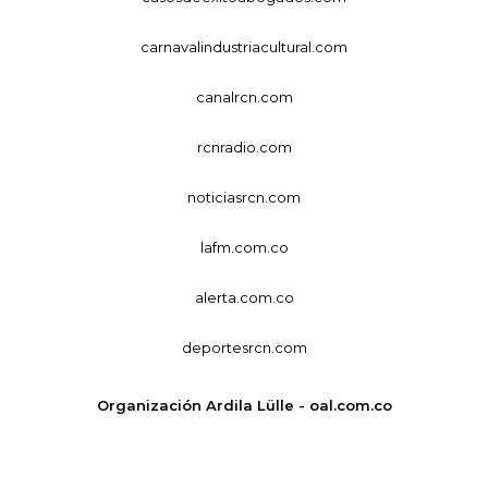
carnavalindustriacultural.com
canalrcn.com
rcnradio.com
noticiasrcn.com
lafm.com.co
alerta.com.co
deportesrcn.com
Organización Ardila Lülle - oal.com.co