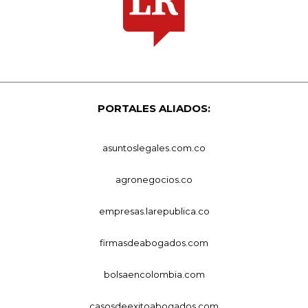
PORTALES ALIADOS:
asuntoslegales.com.co
agronegocios.co
empresas.larepublica.co
firmasdeabogados.com
bolsaencolombia.com
casosdeexitoabogados.com