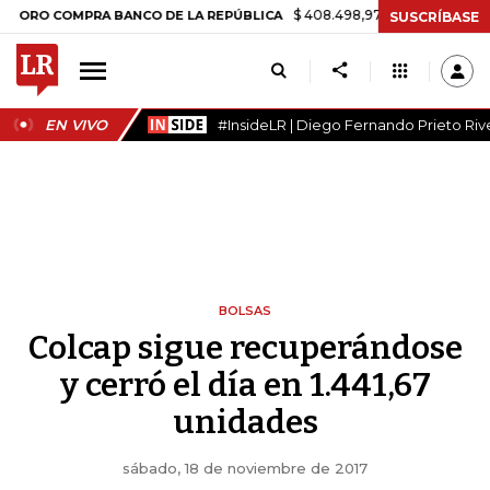
$ 408.498,97
+$ 8.753,81
+2,19%
COMPRA BANCO DE LA REPÚBLICA
SUSCRÍBASE
EN VIVO
#InsideLR | Diego Fernando Prieto Riv
BOLSAS
Colcap sigue recuperándose
y cerró el día en 1.441,67
unidades
sábado, 18 de noviembre de 2017