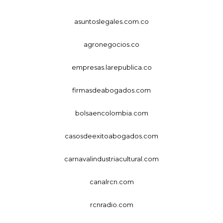
asuntoslegales.com.co
agronegocios.co
empresas.larepublica.co
firmasdeabogados.com
bolsaencolombia.com
casosdeexitoabogados.com
carnavalindustriacultural.com
canalrcn.com
rcnradio.com