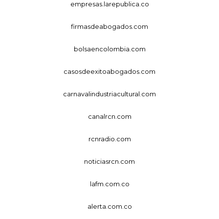
empresas.larepublica.co
firmasdeabogados.com
bolsaencolombia.com
casosdeexitoabogados.com
carnavalindustriacultural.com
canalrcn.com
rcnradio.com
noticiasrcn.com
lafm.com.co
alerta.com.co