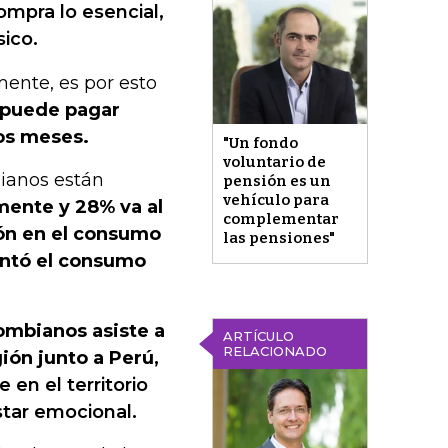
mpra lo esencial,
sico.
nte, es por esto
 puede pagar
mos meses.
"Un fondo
voluntario de
bianos están
pensión es un
vehículo para
mente y 28% va al
complementar
ón en el consumo
las pensiones"
entó el consumo
lombianos asiste a
ARTÍCULO
RELACIONADO
ión junto a Perú,
en el territorio
star emocional.