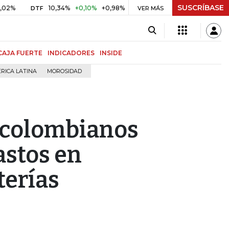
SUSCRÍBASE
10,34%
+0,10%
+0,98%
$ 416,86
+$ 0,05
+0,01%
DTF
UVR
VER MÁS
CAJA FUERTE
INDICADORES
INSIDE
RICA LATINA
MOROSIDAD
s colombianos
astos en
terías