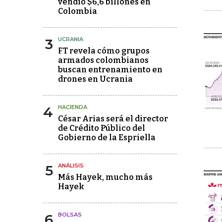
vendió $6,6 billones en
Colombia
3
UCRANIA
FT revela cómo grupos
armados colombianos
buscan entrenamiento en
drones en Ucrania
4
HACIENDA
César Arias será el director
de Crédito Público del
Gobierno de la Espriella
5
ANÁLISIS
Más Hayek, mucho más
Hayek
6
BOLSAS