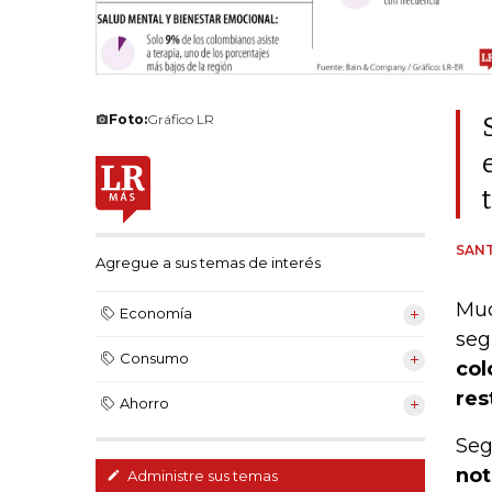
Foto:
Gráfico LR
SANT
Agregue a sus temas de interés
Muc
Economía
seg
Consumo
col
res
Ahorro
Seg
not
Administre sus temas