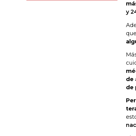
más
y 2
Ade
qu
alg
Más
cui
méd
de 
de 
Per
ter
est
nac