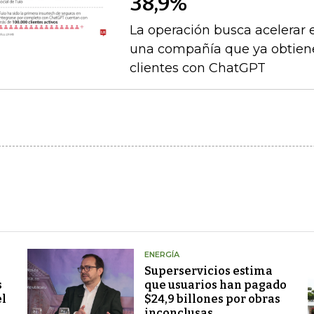
38,9%
La operación busca acelerar 
una compañía que ya obtien
clientes con ChatGPT
ENERGÍA
Superservicios estima
s
que usuarios han pagado
el
$24,9 billones por obras
inconclusas