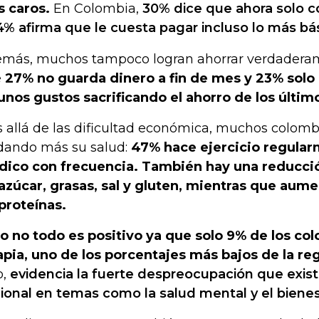
 caros.
En Colombia,
30% dice que ahora solo co
4% afirma que le cuesta pagar incluso lo más bá
más, muchos tampoco logran ahorrar verdaderame
e
27% no guarda dinero a fin de mes y 23% solo
unos gustos sacrificando el ahorro de los últi
 allá de las dificultad económica, muchos colom
dando más su salud:
47% hace ejercicio regular
ico con frecuencia. También hay una reducci
azúcar, grasas, sal y gluten, mientras que aum
proteínas.
o no todo es positivo ya que solo 9% de los co
apia, uno de los porcentajes más bajos de la reg
o,
evidencia la fuerte despreocupación que existe 
ional en temas como la salud mental y el biene