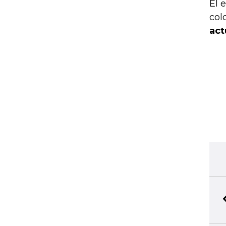
El 
col
act