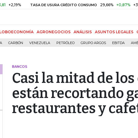
,19%
29,66%
+0,87%
+3,02%
TASA DE USURA CRÉDITO CONSUMO
LOBOECONOMÍA
AGRONEGOCIOS
ANÁLISIS
ASUNTOS LEGALES
ÍA
CARBÓN
VENEZUELA
PETRÓLEO
GRUPO ARGOS
EBITDA
AMÉ
BANCOS
Casi la mitad de lo
están recortando g
restaurantes y cafe