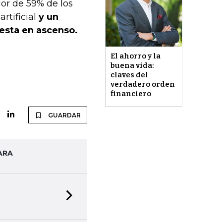
or de 59% de los
rtificial
y un
 esta en ascenso.
El ahorro y la
buena vida:
claves del
verdadero orden
financiero
GUARDAR
ARA
Next slide