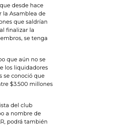
e que desde hace
or la Asamblea de
iones que saldrían
l finalizar la
iembros, se tenga
upo que aún no se
 los liquidadores
s se conoció que
ntre $3.500 millones
sta del club
ipo a nombre de
LR, podrá también