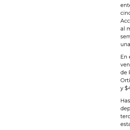
ent
cin
Acc
al 
sem
una
En 
ven
de 
Ort
y $
Has
dep
ter
est