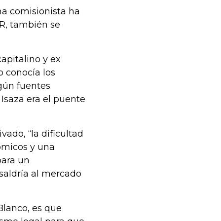
na comisionista ha
R, también se
.
capitalino y ex
o conocía los
egún fuentes
 Isaza era el puente
ado, “la dificultad
ómicos y una
para un
 saldría al mercado
Blanco, es que