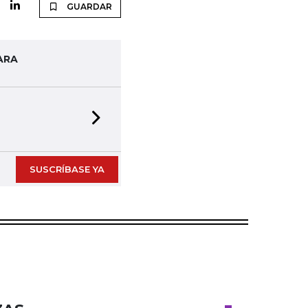
GUARDAR
ARA
Next slide
SUSCRÍBASE YA