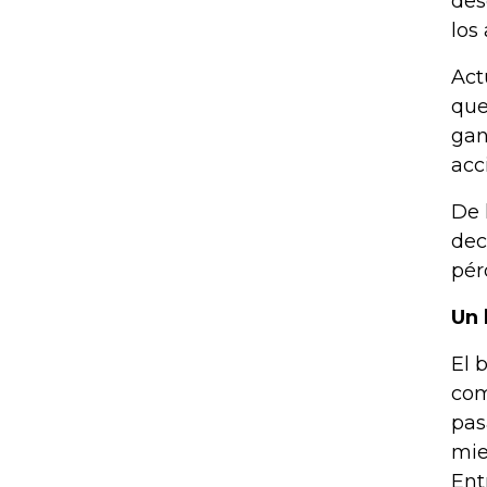
des
los
Act
que
gan
acc
De 
dec
pér
Un 
El 
com
pas
mie
Ent