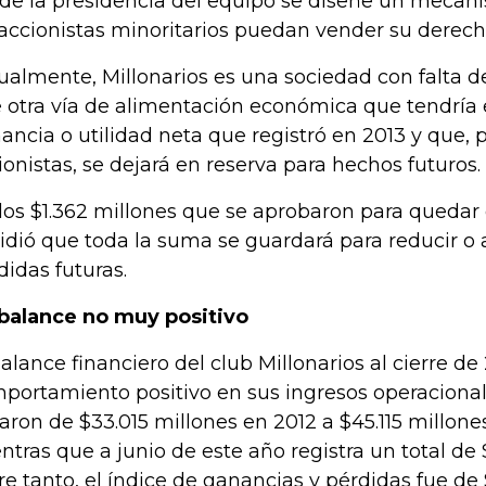
de la presidencia del equipo se diseñe un mecan
 accionistas minoritarios puedan vender su derech
ualmente, Millonarios es una sociedad con falta de
 otra vía de alimentación económica que tendría e
ancia o utilidad neta que registró en 2013 y que, p
ionistas, se dejará en reserva para hechos futuros.
los $1.362 millones que se aprobaron para quedar 
idió que toda la suma se guardará para reducir o 
didas futuras.
balance no muy positivo
balance financiero del club Millonarios al cierre d
portamiento positivo en sus ingresos operacionale
aron de $33.015 millones en 2012 a $45.115 millone
ntras que a junio de este año registra un total de 
re tanto, el índice de ganancias y pérdidas fue de