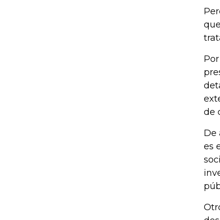
Per
que
tra
Por
pre
det
ext
de 
De 
es 
soc
inv
púb
Otr