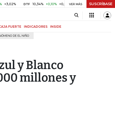
SUSCRÍBASE
2%
10,34%
+0,10%
+0,98%
$ 416,81
+$ 0,05
+0,01%
DTF
UVR
VER MÁS
CAJA FUERTE
INDICADORES
INSIDE
NÓMENO DE EL NIÑO
zul y Blanco
.000 millones y