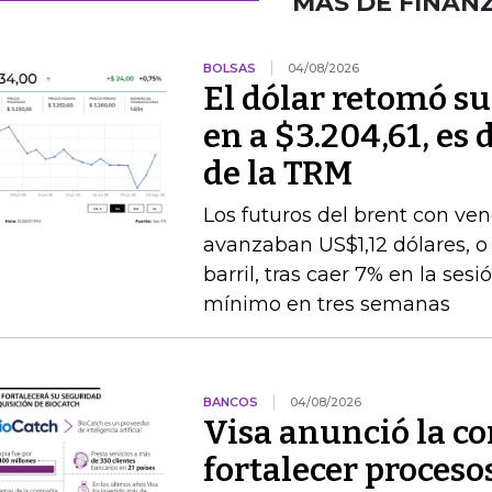
MÁS DE FINAN
BOLSAS
04/08/2026
El dólar retomó su
en a $3.204,61, es 
de la TRM
Los futuros del brent con v
avanzaban US$1,12 dólares, o 
barril, tras caer 7% en la ses
mínimo en tres semanas
BANCOS
04/08/2026
Visa anunció la c
fortalecer proceso