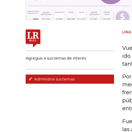
LINA
Vue
ido
Agregue a sus temas de interés
tan
Por
Administre sus temas
mer
fre
púb
ent
Fue
las