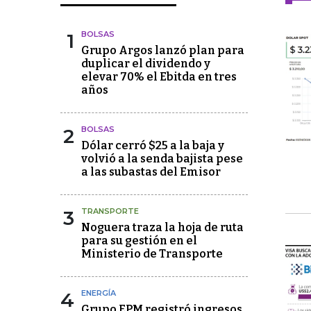
1
BOLSAS
Grupo Argos lanzó plan para
duplicar el dividendo y
elevar 70% el Ebitda en tres
años
2
BOLSAS
Dólar cerró $25 a la baja y
volvió a la senda bajista pese
a las subastas del Emisor
3
TRANSPORTE
Noguera traza la hoja de ruta
para su gestión en el
Ministerio de Transporte
4
ENERGÍA
Grupo EPM registró ingresos