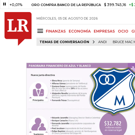
,01%
$ 399.745,16
+$ 2.295,71
ORO COMPRA BANCO DE LA REPÚBLICA
MIÉRCOLES, 05 DE AGOSTO DE 2026
FINANZAS
ECONOMÍA
EMPRESAS
OCIO
G
TEMAS DE CONVERSACIÓN
ANDI
BRUCE MAC 