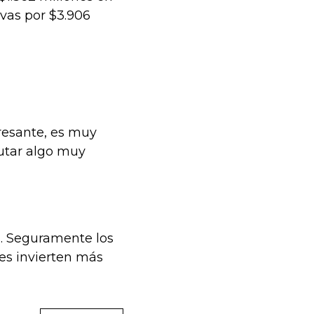
ivas por $3.906
eresante, es muy
cutar algo muy
ón. Seguramente los
nes invierten más