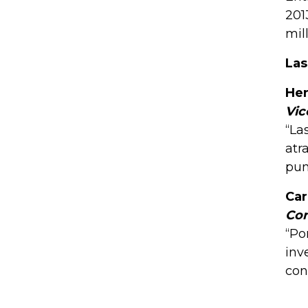
201
mil
Las
Hen
Vic
“La
atr
pun
Car
Con
“Po
inv
con