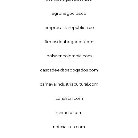
agronegocios.co
empresas.larepublica.co
firmasdeabogados.com
bolsaencolombia.com
casosdeexitoabogados.com
carnavalindustriacultural.com
canalrcn.com
rcnradio.com
noticiasrcn.com