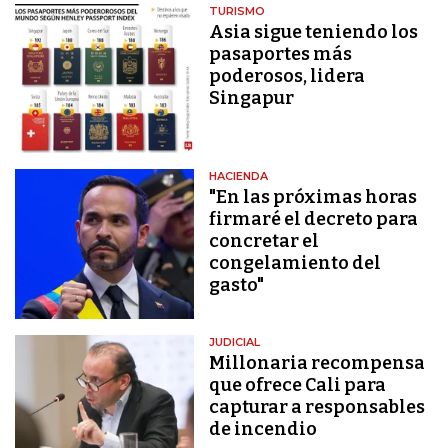
TURISMO
Asia sigue teniendo los
pasaportes más
poderosos, lidera
Singapur
HACIENDA
"En las próximas horas
firmaré el decreto para
concretar el
congelamiento del
gasto"
JUDICIAL
Millonaria recompensa
que ofrece Cali para
capturar a responsables
de incendio