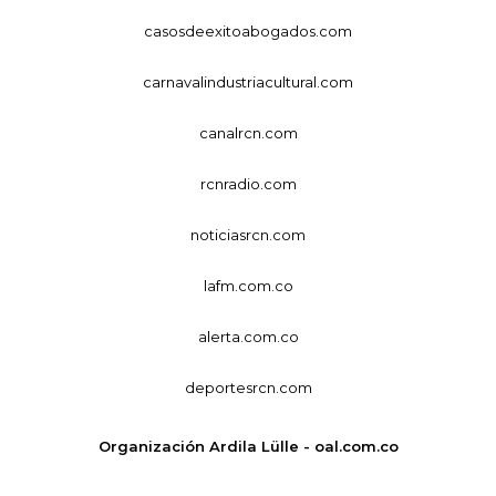
casosdeexitoabogados.com
carnavalindustriacultural.com
canalrcn.com
rcnradio.com
noticiasrcn.com
lafm.com.co
alerta.com.co
deportesrcn.com
Organización Ardila Lülle - oal.com.co