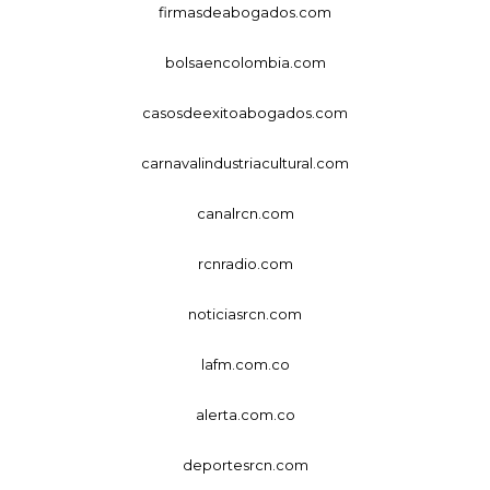
firmasdeabogados.com
bolsaencolombia.com
casosdeexitoabogados.com
carnavalindustriacultural.com
canalrcn.com
rcnradio.com
noticiasrcn.com
lafm.com.co
alerta.com.co
deportesrcn.com