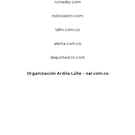
rcnradio.com
noticiasrcn.com
lafm.com.co
alerta.com.co
deportesrcn.com
Organización Ardila Lülle - oal.com.co