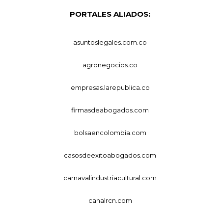
PORTALES ALIADOS:
asuntoslegales.com.co
agronegocios.co
empresas.larepublica.co
firmasdeabogados.com
bolsaencolombia.com
casosdeexitoabogados.com
carnavalindustriacultural.com
canalrcn.com