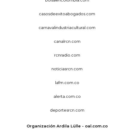
casosdeexitoabogados.com
carnavalindustriacultural.com
canalrcn.com
rcnradio.com
noticiasrcn.com
lafm.com.co
alerta.com.co
deportesrcn.com
Organización Ardila Lülle - oal.com.co