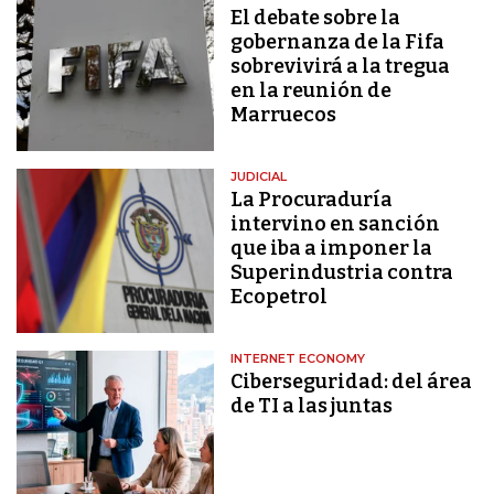
El debate sobre la
gobernanza de la Fifa
sobrevivirá a la tregua
en la reunión de
Marruecos
JUDICIAL
La Procuraduría
intervino en sanción
que iba a imponer la
Superindustria contra
Ecopetrol
INTERNET ECONOMY
Ciberseguridad: del área
de TI a las juntas