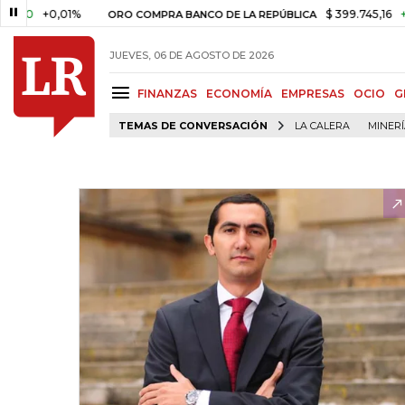
+0,01%
$ 399.745,16
+$ 2.295
ORO COMPRA BANCO DE LA REPÚBLICA
JUEVES, 06 DE AGOSTO DE 2026
FINANZAS
ECONOMÍA
EMPRESAS
OCIO
G
TEMAS DE CONVERSACIÓN
LA CALERA
MINER