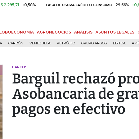
,71
+0,58%
29,66%
+0,87%
+
TASA DE USURA CRÉDITO CONSUMO
LOBOECONOMÍA
AGRONEGOCIOS
ANÁLISIS
ASUNTOS LEGALES
ÍA
CARBÓN
VENEZUELA
PETRÓLEO
GRUPO ARGOS
EBITDA
AMÉ
BANCOS
Barguil rechazó pr
Asobancaria de gra
pagos en efectivo