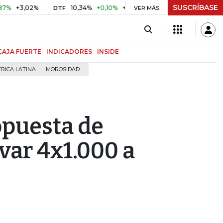
SUSCRÍBASE
3,02%
10,34%
+0,10%
+0,98%
$ 416,86
+$ 0,05
+0,
DTF
VER MÁS
UVR
CAJA FUERTE
INDICADORES
INSIDE
RICA LATINA
MOROSIDAD
opuesta de
var 4x1.000 a