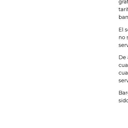
gra
tar
ban
El 
no 
ser
De 
cua
cua
serv
Bar
sid