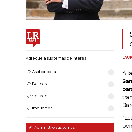
LAUR
Agregue a sus temas de interés
Asobancaria
A l
San
Bancos
par
Senado
tra
Bar
Impuestos
"Es
pen
Administre sus temas