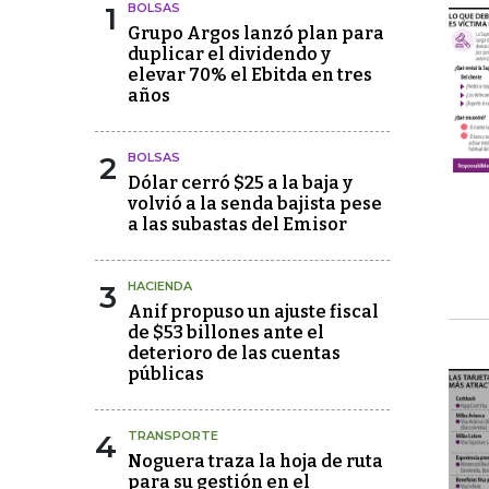
1
BOLSAS
Grupo Argos lanzó plan para
duplicar el dividendo y
elevar 70% el Ebitda en tres
años
2
BOLSAS
Dólar cerró $25 a la baja y
volvió a la senda bajista pese
a las subastas del Emisor
3
HACIENDA
Anif propuso un ajuste fiscal
de $53 billones ante el
deterioro de las cuentas
públicas
4
TRANSPORTE
Noguera traza la hoja de ruta
para su gestión en el