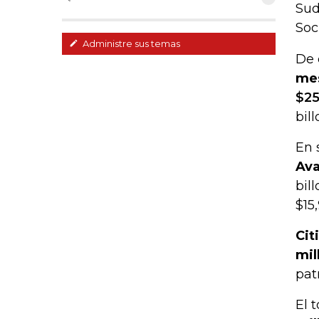
Sud
Soci
Administre sus temas
De 
mes
$25
bill
En 
Ava
bil
$15,
Cit
mil
pat
El 