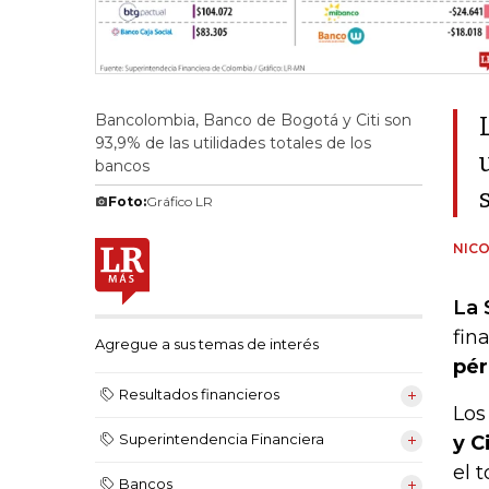
Bancolombia, Banco de Bogotá y Citi son
93,9% de las utilidades totales de los
bancos
Foto:
Gráfico LR
NICO
La 
fin
Agregue a sus temas de interés
pér
Resultados financieros
Los
Superintendencia Financiera
y C
el 
Bancos