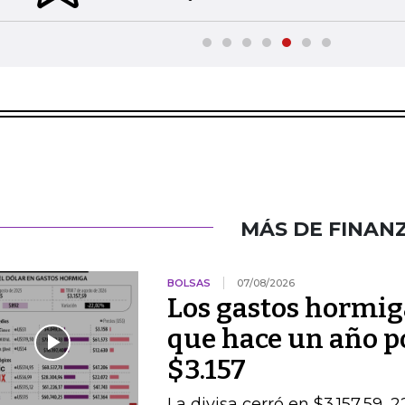
MÁS DE FINAN
BOLSAS
07/08/2026
Los gastos hormig
que hace un año po
$3.157
La divisa cerró en $3.157,59, 