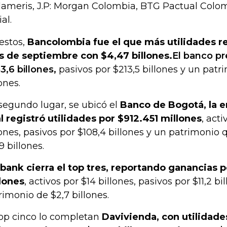
ameris, J.P: Morgan Colombia, BTG Pactual Colo
al.
estos,
Bancolombia fue el que más utilidades re
 de septiembre con $4,47 billones.
El banco pr
3,6 billones,
pasivos por $213,5 billones y un pat
ones.
segundo lugar, se ubicó el
Banco de Bogotá, la e
l registró utilidades por $912.451 millones
, act
lones, pasivos por $108,4 billones y un patrimonio 
9 billones.
ibank cierra el top tres, reportando ganancias p
lones
, activos por $14 billones, pasivos por $11,2 bi
rimonio de $2,7 billones.
top cinco lo completan
Davivienda, con utilidad