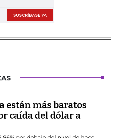
SUSCRÍBASE YA
ZAS
a están más baratos
r caída del dólar a
22,86% por debajo del nivel de hace