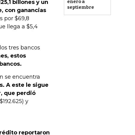
enero a
25,1 billones y un
septiembre
e, con ganancias
os por $69,8
ue llega a $5,4
los tres bancos
es, estos
 bancos.
on se encuentra
. A este le sigue
r, que perdió
$192.625) y
rédito reportaron