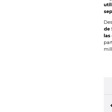
uti
sep
Des
de 
las
par
mil