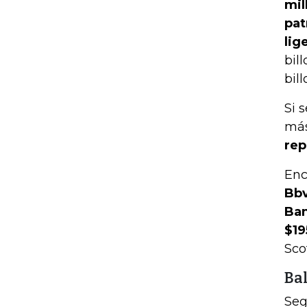
mil
pat
lig
bil
bill
Si 
más
rep
Enc
Bbv
Ban
$19
Sco
Ba
Seg