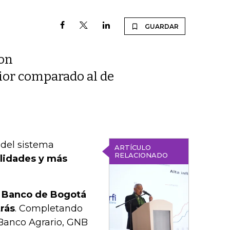
GUARDAR
ron
rior comparado al de
s del sistema
ARTÍCULO
RELACIONADO
ilidades y más
 Banco de Bogotá
trás
. Completando
 Banco Agrario, GNB