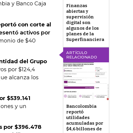
mbia y Banco Caja
Finanzas
abiertas y
supervisión
digital son
portó con corte al
algunos de los
esentó activos por
planes de la
Superfinanciera
rimonio de $40
ARTÍCULO
RELACIONADO
ntidad del Grupo
ivos por $124,4
que alcanza los
or $539.141
llones y un
Bancolombia
reportó
utilidades
acumuladas por
es por $396.478
$4,6 billones de