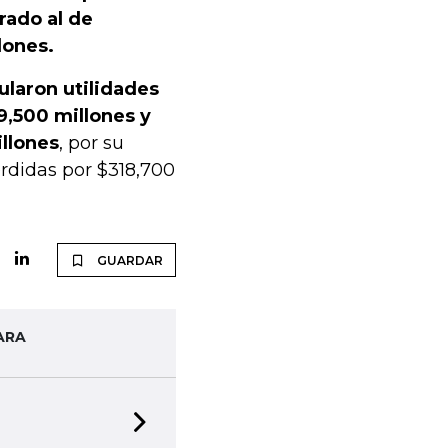
rado al de
lones.
laron utilidades
49,500 millones y
illones
, por su
rdidas por $318,700
GUARDAR
ARA
Next slide