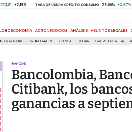
+2,19%
29,66%
+0,87%
+3,02%
TASA DE USURA CRÉDITO CONSUMO
LOBOECONOMÍA
AGRONEGOCIOS
ANÁLISIS
ASUNTOS LEGALES
RNO NACIONAL
GRUPO ARGOS
ODINSA
HOGAR
GRUPO NUTRESA
A
BANCOS
Bancolombia, Banco
Citibank, los banc
ganancias a septi