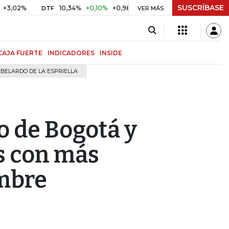
SUSCRÍBASE
10,34%
+0,10%
+0,98%
$ 416,91
+$ 0,05
+0,01%
DTF
UVR
VER MÁS
CAJA FUERTE
INDICADORES
INSIDE
BELARDO DE LA ESPRIELLA
 de Bogotá y
os con más
embre