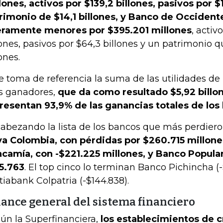
lones, activos por $139,2 billones, pasivos por $1
rimonio de $14,1 billones, y Banco de Occident
eramente menores por $395.201 millones
, activ
lones, pasivos por $64,3 billones y un patrimonio q
ones.
se toma de referencia la suma de las utilidades de 
 ganadores,
que da como resultado $5,92 billon
resentan 93,9% de las ganancias totales de los
abezando la lista de los bancos que más perdier
a Colombia, con pérdidas por $260.715 millones
camía, con -$221.225 millones, y Banco Popula
5.763
. El top cinco lo terminan Banco Pichincha (-
tiabank Colpatria (-$144.838).
lance general del sistema financiero
ún la Superfinanciera,
los establecimientos de c