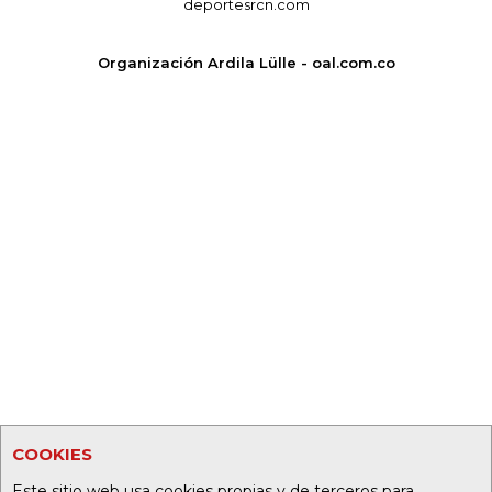
deportesrcn.com
Organización Ardila Lülle - oal.com.co
COOKIES
Este sitio web usa cookies propias y de terceros para