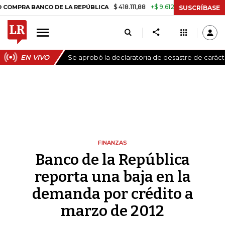
$ 418.111,88
+$ 9.612,91
+2,35%
A BANCO DE LA REPÚBLICA
TASA D
SUSCRÍBASE
EN VIVO
Se aprobó la declaratoria de desastre de carác
FINANZAS
Banco de la República
reporta una baja en la
demanda por crédito a
marzo de 2012