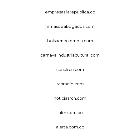
empresas.larepublica.co
firmasdeabogados.com
bolsaencolombia.com
carnavalindustriacultural.com
canalrcn.com
rcnradio.com
noticiasrcn.com
lafm.com.co
alerta.com.co