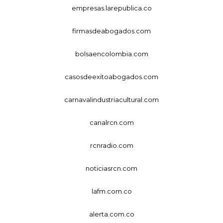
empresas.larepublica.co
firmasdeabogados.com
bolsaencolombia.com
casosdeexitoabogados.com
carnavalindustriacultural.com
canalrcn.com
rcnradio.com
noticiasrcn.com
lafm.com.co
alerta.com.co