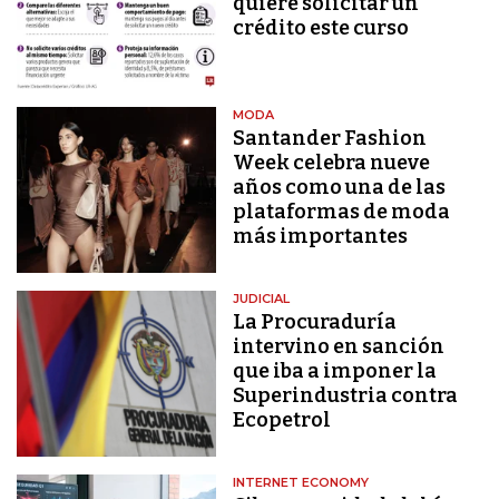
quiere solicitar un
crédito este curso
MODA
Santander Fashion
Week celebra nueve
años como una de las
plataformas de moda
más importantes
JUDICIAL
La Procuraduría
intervino en sanción
que iba a imponer la
Superindustria contra
Ecopetrol
INTERNET ECONOMY