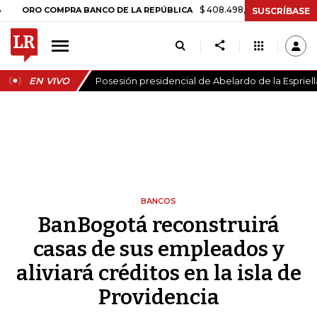
$ 408.498,97
+$ 8.753,81
+2,19%
O COMPRA BANCO DE LA REPÚBLICA
SUSCRÍBASE
EN VIVO
Posesión presidencial de Abelardo de la Espriell
BANCOS
BanBogotá reconstruirá
casas de sus empleados y
aliviará créditos en la isla de
Providencia