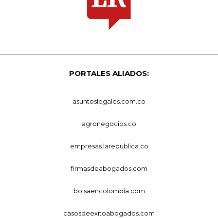
PORTALES ALIADOS:
asuntoslegales.com.co
agronegocios.co
empresas.larepublica.co
firmasdeabogados.com
bolsaencolombia.com
casosdeexitoabogados.com