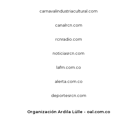
carnavalindustriacultural.com
canalrcn.com
rcnradio.com
noticiasrcn.com
lafm.com.co
alerta.com.co
deportesrcn.com
Organización Ardila Lülle - oal.com.co