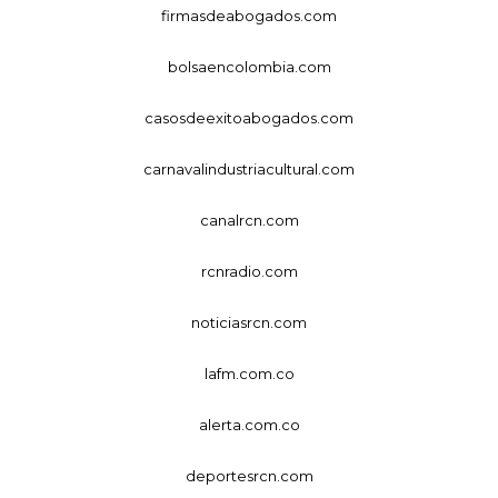
firmasdeabogados.com
bolsaencolombia.com
casosdeexitoabogados.com
carnavalindustriacultural.com
canalrcn.com
rcnradio.com
noticiasrcn.com
lafm.com.co
alerta.com.co
deportesrcn.com