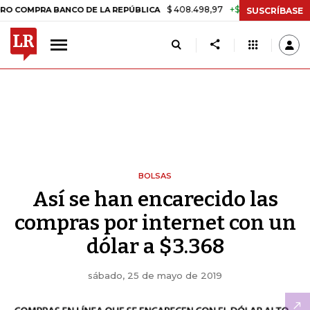
$ 408.498,97
+$ 8.753,81
+2,19%
RA BANCO DE LA REPÚBLICA
TA
SUSCRÍBASE
BOLSAS
Así se han encarecido las
compras por internet con un
dólar a $3.368
sábado, 25 de mayo de 2019