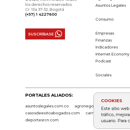
los derechos reservados.
Asuntos Legales
Cr. 13a 37-32, Bogotá
(+57) 1 4227600
Consumo
Empresas
SUSCRÍBASE
Finanzas
Indicadores
Internet Economy
Podcast
Sociales
PORTALES ALIADOS:
COOKIES
asuntoslegales.com.co
agronegocios.co
empresas
Este sitio web
casosdeexitoabogados.com
carnavalindustriacultur
tráfico, mejor
deportesrcn.com
usuario. Para