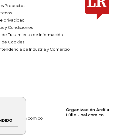
os Productos
tenos
de privacidad
os y Condiciones
ca de Tratamiento de Información
a de Cookies
ntendencia de Industria y Comercio
Organización Ardila
Lülle - oal.com.co
om.co
alerta.com.co
NDIDO