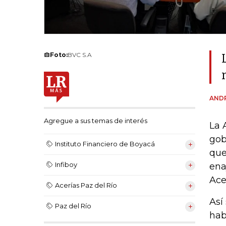
Foto:
BVC S.A
ANDR
Agregue a sus temas de interés
La 
gob
Instituto Financiero de Boyacá
que
Infiboy
ena
Ace
Acerías Paz del Río
Así
Paz del Río
hab