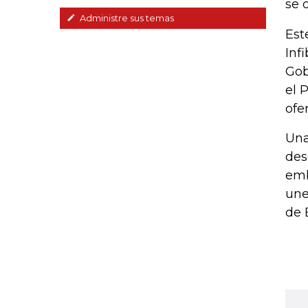
se 
Administre sus temas
Est
Inf
Gob
el 
ofe
Una
des
emb
une
de 