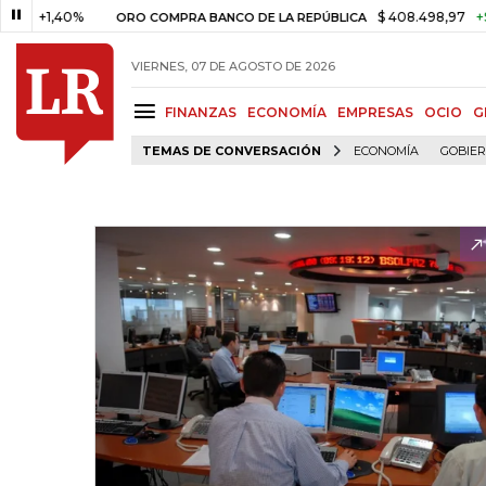
1,40%
$ 408.498,97
+$ 8.753
ORO COMPRA BANCO DE LA REPÚBLICA
VIERNES, 07 DE AGOSTO DE 2026
FINANZAS
ECONOMÍA
EMPRESAS
OCIO
G
TEMAS DE CONVERSACIÓN
ECONOMÍA
GOBIE