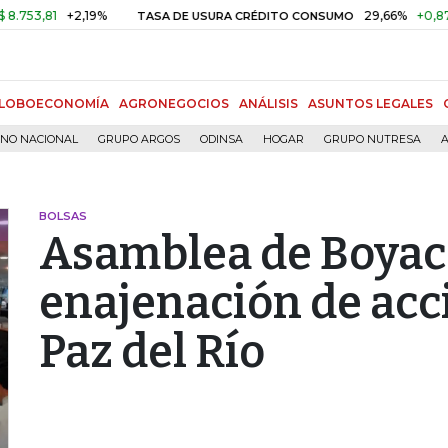
,81
+2,19%
29,66%
+0,87%
+3
TASA DE USURA CRÉDITO CONSUMO
LOBOECONOMÍA
AGRONEGOCIOS
ANÁLISIS
ASUNTOS LEGALES
RNO NACIONAL
GRUPO ARGOS
ODINSA
HOGAR
GRUPO NUTRESA
A
BOLSAS
Asamblea de Boyac
enajenación de acc
Paz del Río