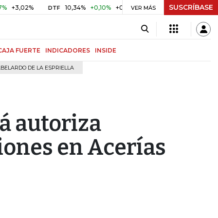
SUSCRÍBASE
,02%
10,34%
+0,10%
+0,98%
$ 416,91
+$ 0,05
+0,01
DTF
VER MÁS
UVR
CAJA FUERTE
INDICADORES
INSIDE
BELARDO DE LA ESPRIELLA
á autoriza
iones en Acerías