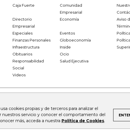
Caja Fuerte
Comunidad
Nuestr
Empresarial
Contác
Directorio
Economía
Aviso 
Empresarial
Términ
Especiales
Eventos
Políti
Finanzas Personales
Globoeconomía
Polític
Infraestructura
Inside
Superi
Obituarios
Ocio
Responsabilidad
Salud Ejecutiva
Social
Videos
.larepublica.co
firmasdeabogados.com
bolsaencolombia.com
 usa cookies propias y de terceros para analizar el
al.com
canalrcn.com
rcnradio.com
noticiasrcn.com
lafm.c
ar nuestros servicio y conocer el comportamiento del
ENTE
 conocer más, acceda a nuestra
Política de Cookies
.