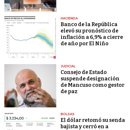
HACIENDA
Banco de la República
elevó su pronóstico de
inflación a 6,9% a cierre
de año por El Niño
JUDICIAL
Consejo de Estado
suspende designación
de Mancuso como gestor
de paz
BOLSAS
El dólar retomó su senda
bajista y cerró en a