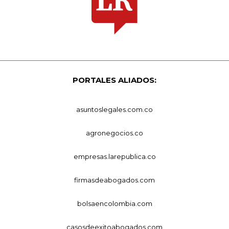
PORTALES ALIADOS:
asuntoslegales.com.co
agronegocios.co
empresas.larepublica.co
firmasdeabogados.com
bolsaencolombia.com
casosdeexitoabogados.com