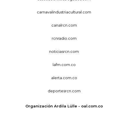
carnavalindustriacultural.com
canalrcn.com
rcnradio.com
noticiasrcn.com
lafm.com.co
alerta.com.co
deportesrcn.com
Organización Ardila Lülle - oal.com.co