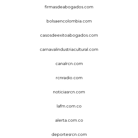
firmasdeabogados.com
bolsaencolombia.com
casosdeexitoabogados.com
carnavalindustriacultural.com
canalrcn.com
rcnradio.com
noticiasrcn.com
lafm.com.co
alerta.com.co
deportesrcn.com