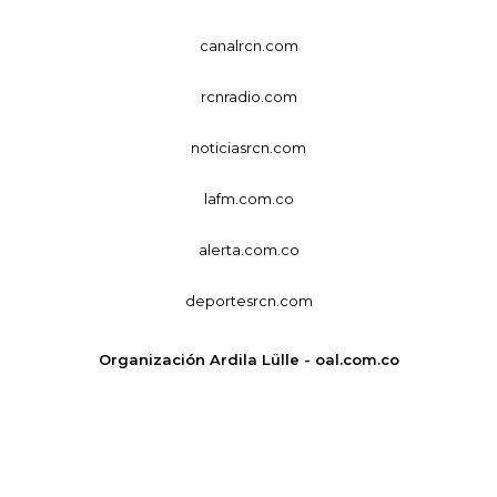
canalrcn.com
rcnradio.com
noticiasrcn.com
lafm.com.co
alerta.com.co
deportesrcn.com
Organización Ardila Lülle - oal.com.co