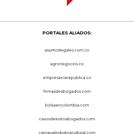
PORTALES ALIADOS:
asuntoslegales.com.co
agronegocios.co
empresas.larepublica.co
firmasdeabogados.com
bolsaencolombia.com
casosdeexitoabogados.com
carnavalindustriacultural.com